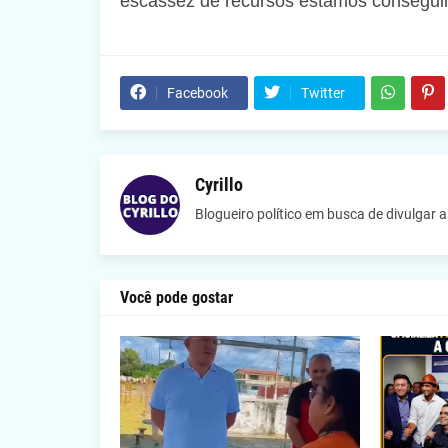
escassez de recursos estamos conseguind
Facebook
Twitter
Cyrillo
Blogueiro político em busca de divulgar 
Você pode gostar