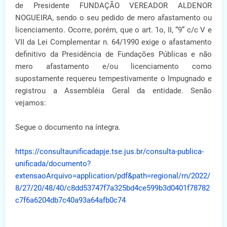
de Presidente FUNDAÇÃO VEREADOR ALDENOR
NOGUEIRA, sendo o seu pedido de mero afastamento ou
licenciamento. Ocorre, porém, que o art. 1o, II, “9” c/c V e
VII da Lei Complementar n. 64/1990 exige o afastamento
definitivo da Presidência de Fundações Públicas e não
mero afastamento e/ou licenciamento como
supostamente requereu tempestivamente o Impugnado e
registrou a Assembléia Geral da entidade. Senão
vejamos:
Segue o documento na íntegra.
https://consultaunificadapje.tse.jus.br/consulta-publica-
unificada/documento?
extensaoArquivo=application/pdf&path=regional/rn/2022/
8/27/20/48/40/c8dd53747f7a325bd4ce599b3d0401f78782
c7f6a6204db7c40a93a64afb0c74