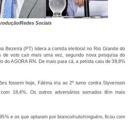
produção/Redes Sociais
a Bezerra (PT) lidera a corrida eleitoral no Rio Grande do
es de voto cair mais uma vez, segundo nova pesquisa do
dido do AGORA RN. De maio para cá, a petista caiu de 38,8%
es fossem hoje, Fátima iria ao 2º turno contra Styvenson
 com 18,4%. Os outros adversários somados têm mais
% e os que optaram por branco/nulo/ninguém, ficou com