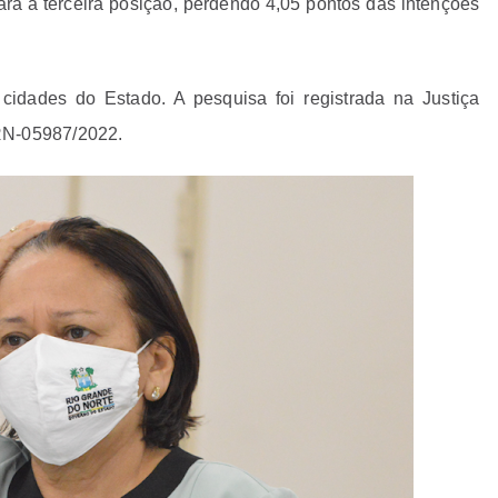
ra a terceira posição, perdendo 4,05 pontos das intenções
idades do Estado. A pesquisa foi registrada na Justiça
RN-05987/2022.