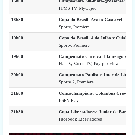
16h00
Campeonato Sul-mato-grossense: Ope
FFMS TV, MyCujoo
16h30
Copa do Brasil: Avaí x Cascavel
Sportv, Premiere
19h00
Copa do Brasil: 4 de Julho x Cuiabá
Sportv, Premiere
19h00
Campeonato Carioca: Flamengo x Va
Fla TV, Vasco TV, Pay-per-view
20h00
Campeonato Paulista: Inter de Limeir
Sportv 2, Premiere
21h00
Concachampions: Columbus Crew x Re
ESPN Play
21h30
Copa Libertadores: Junior de Barranqu
Facebook Libertadores
21h30
Copa do Brasil: Joinville x Atlético Go