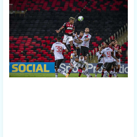
Sportv, Premiere
23h00
Concachampions: Monterrey x Atlétic
ESPN Play