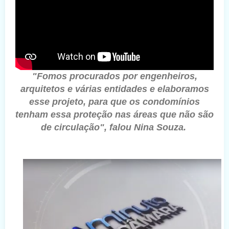
"Fomos procurados por engenheiros,
arquitetos e várias entidades e elaboramos
esse projeto, para que os condomínios
tenham essa proteção nas áreas que não são
de circulação", falou Nina Souza.