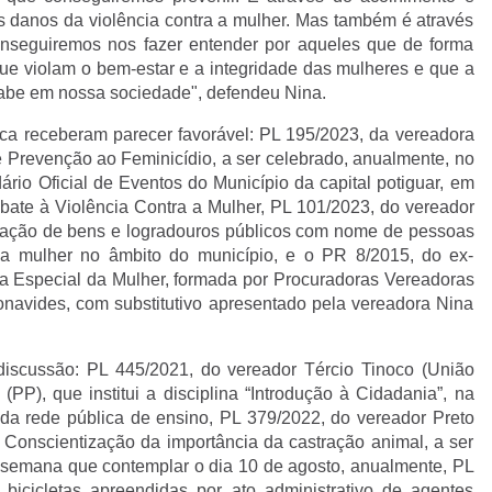
 danos da violência contra a mulher. Mas também é através
onseguiremos nos fazer entender por aqueles que de forma
ue violam o bem-estar e a integridade das mulheres e que a
cabe em nossa sociedade", defendeu Nina.
ica receberam parecer favorável: PL 195/2023, da vereadora
e Prevenção ao Feminicídio, a ser celebrado, anualmente, no
rio Oficial de Eventos do Município da capital potiguar, em
ate à Violência Contra a Mulher, PL 101/2023, do vereador
ação de bens e logradouros públicos com nome de pessoas
 a mulher no âmbito do município, e o PR 8/2015, do ex-
a Especial da Mulher, formada por Procuradoras Vereadoras
navides, com substitutivo apresentado pela vereadora Nina
 discussão: PL 445/2021, do vereador Tércio Tinoco (União
(PP), que institui a disciplina “Introdução à Cidadania”, na
 da rede pública de ensino, PL 379/2022, do vereador Preto
Conscientização da importância da castração animal, a ser
na semana que contemplar o dia 10 de agosto, anualmente, PL
bicicletas apreendidas por ato administrativo de agentes