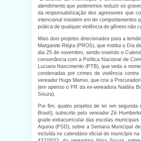
atendimento que poderemos reduzir os graves
da responsabilização dos agressores que c
intencional insistem em ter comportamentos q
prática de qualquer violência de gênero não 
Mais dois projetos direcionados para a temát
Margarete Régia (PROS), que institui o Dia d
dia 25 de novembro, sendo inserido o Calendá
consonância com a Política Nacional de Comb
Luciano Nascimento (PTB), que veda a nome
condenadas por crimes de violência contra
vereador Hugo Manso, que cria a Procuradori
(em apenso o PR da ex-vereadora Natália Bo
Souza).
Por fim, quatro projetos de lei em segunda
Brasil), subscrito pelo vereador Zé Humberto 
grade extracurricular das escolas municipais
Aquino (PSD), sobre a Semana Municipal de 
incluída no calendário oficial do município 
427/2022, da vereadora Nina Souza, sobre 