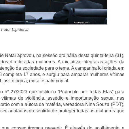
Foto: Elpídio Jr
 Natal aprovou, na sessão ordinária desta quinta-feira (31),
os direitos das mulheres. A iniciativa integra as ações da
tenção da sociedade para o tema. A campanha foi criada em
3 completa 17 anos, e surgiu para amparar mulheres vítimas
l, psicológica, moral e patrimonial.
 n° 27/2023 que institui o “Protocolo por Todas Elas” para
vítimas de violência, assédio e importunação sexual nas
cordo com a autora da matéria, vereadora Nina Souza (PDT),
ser adotadas no sentido de proteger todas as mulheres que
o que conseguiremos prevenir. É através do acolhimento e