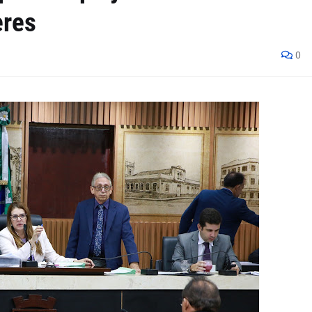
eres
0