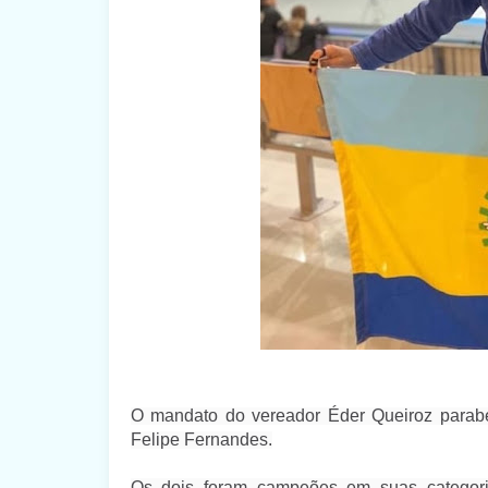
O mandato do vereador Éder Queiroz parabe
Felipe Fernandes.
Os dois foram campeões em suas categor