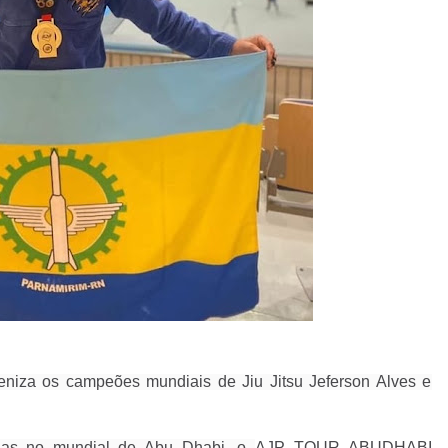
niza os campeões mundiais de Jiu Jitsu Jeferson Alves e
ias no mundial de Abu Dhabi, o
AJP TOUR ABUDHABI