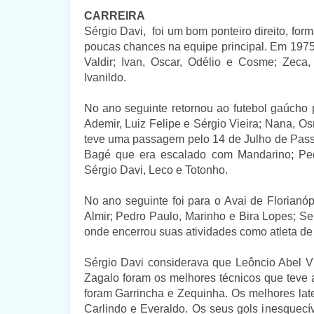
CARREIRA
Sérgio Davi, foi um bom ponteiro direito, for
poucas chances na equipe principal. Em 1975
Valdir; Ivan, Oscar, Odélio e Cosme; Zec
Ivanildo.
No ano seguinte retornou ao futebol gaúcho 
Ademir, Luiz Felipe e Sérgio Vieira; Nana, O
teve uma passagem pelo 14 de Julho de Pass
Bagé que era escalado com Mandarino; Pedr
Sérgio Davi, Leco e Totonho.
No ano seguinte foi para o Avai de Florianó
Almir; Pedro Paulo, Marinho e Bira Lopes; S
onde encerrou suas atividades como atleta de 
Sérgio Davi considerava que Leôncio Abel Vi
Zagalo foram os melhores técnicos que teve a
foram Garrincha e Zequinha. Os melhores late
Carlindo e Everaldo. Os seus gols inesquec