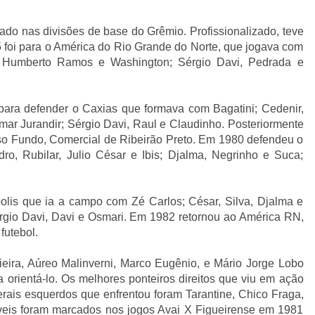
mado nas divisões de base do Grêmio. Profissionalizado, teve
 foi para o América do Rio Grande do Norte, que jogava com
a, Humberto Ramos e Washington; Sérgio Davi, Pedrada e
para defender o Caxias que formava com Bagatini; Cedenir,
smar Jurandir; Sérgio Davi, Raul e Claudinho. Posteriormente
o Fundo, Comercial de Ribeirão Preto. Em 1980 defendeu o
o, Rubilar, Julio César e Ibis; Djalma, Negrinho e Suca;
polis que ia a campo com Zé Carlos; César, Silva, Djalma e
ergio Davi, Davi e Osmari. Em 1982 retornou ao América RN,
futebol.
eira, Aúreo Malinverni, Marco Eugênio, e Mário Jorge Lobo
 orientá-lo. Os melhores ponteiros direitos que viu em ação
rais esquerdos que enfrentou foram Tarantine, Chico Fraga,
íveis foram marcados nos jogos Avai X Figueirense em 1981