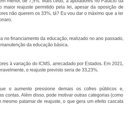
em menor, de 7,5%. Mais cedo, a apoiadores no Palácio da
o maior reajuste permitido pela lei, apesar da oposição de
dores não querem os 33%, tá? Eu vou dar o máximo que a lei
onaro.
va no financiamento da educação, realizado no ano passado,
 manutenção da educação básica.
ssores à variação do ICMS, arrecadado por Estados. Em 2021,
ravelmente, o reajuste previsto seria de 33,23%.
que o aumento pressione demais os cofres públicos e,
as contas. Além disso, pode motivar outras categorias (como
m mesmo patamar de reajuste, o que gera um efeito cascata