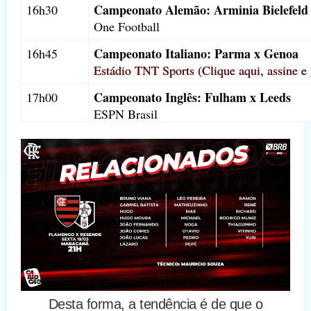
Campeonato Alemão: Arminia Bielefeld
16h30
One Football
Campeonato Italiano: Parma x Genoa
16h45
Estádio TNT Sports (Clique aqui, assine e
Campeonato Inglês: Fulham x Leeds
17h00
ESPN Brasil
Campeonato Mineiro: Atlético Mineiro
17h30
Premiere
Paulistão Serie A2: Oeste x Red Bull Bra
19h00
SporTV
NCAA Futebol: Pittsburgh x Duke
20h00
ESPN APP
Campeonato Gaúcho: Grêmio x Aimoré
20h00
Premiere
Desta forma, a tendência é de que o