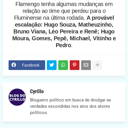
Campeonato Carioca: Flamengo x Rese
21h00
Flamengo tenha algumas mudanças em
Pay Per View/Sky/Claro/Vivo
relação ao time que perdeu para o
Fluminense na última rodada.
A provável
escalação: Hugo Souza, Matheuzinho,
Bruno Viana, Léo Pereira e Renê; Hugo
Moura, Gomes, Pepê, Michael, Vitinho e
Pedro
.
Facebook
Cyrillo
Blogueiro político em busca de divulgar as
verdades escondidas nos atos dos atores
políticos.