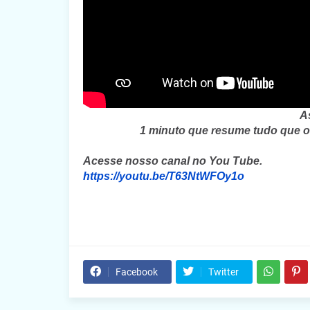
A
1 minuto que resume tudo que oc
Acesse nosso canal no You Tube.
https://youtu.be/T63NtWFOy1o
Facebook
Twitter