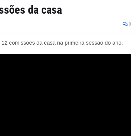
ssões da casa
0
12 comissões da casa na primeira sessão do ano.