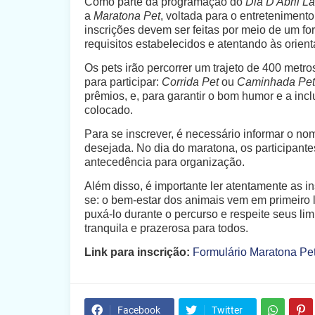
Como parte da programação do
Dia D Abril La
a
Maratona Pet
, voltada para o entretenimento
inscrições devem ser feitas por meio de um fo
requisitos estabelecidos e atentando às orien
Os pets irão percorrer um trajeto de 400 metr
para participar:
Corrida Pet
ou
Caminhada Pet
prêmios, e, para garantir o bom humor e a inc
colocado.
Para se inscrever, é necessário informar o no
desejada. No dia do maratona, os participante
antecedência para organização.
Além disso, é importante ler atentamente as in
se: o bem-estar dos animais vem em primeiro lu
puxá-lo durante o percurso e respeite seus l
tranquila e prazerosa para todos.
Link para inscrição:
Formulário Maratona Pe
Facebook
Twitter