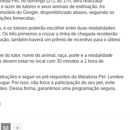
ranja Pet
, no domingo (27), às 17h, será realizada
 e lazer de tutores e seus animais de estimação. As
rmulário do Google, disponibilizado abaixo, seguindo os
tações fornecidas.
os, e os tutores poderão escolher entre duas modalidades
. Os três primeiros a cruzar a linha de chegada receberão
lusão, também haverá um prêmio de incentivo para o último
me do tutor, nome do animal, raça, porte e a modalidade
s devem estar no local com 30 minutos a 1 hora de
struções e seguir os pré-requisitos da
Maratona Pet
. Lembre-
gar. Por isso, não force a participação do seu pet, evite
imites. Dessa forma, garantimos uma programação segura,
t