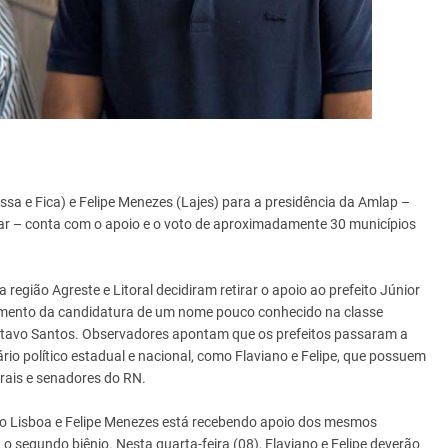
sa e Fica) e Felipe Menezes (Lajes) para a presidência da Amlap –
uar – conta com o apoio e o voto de aproximadamente 30 municípios
egião Agreste e Litoral decidiram retirar o apoio ao prefeito Júnior
gimento da candidatura de um nome pouco conhecido na classe
, Gustavo Santos. Observadores apontam que os prefeitos passaram a
rio político estadual e nacional, como Flaviano e Felipe, que possuem
rais e senadores do RN.
o Lisboa e Felipe Menezes está recebendo apoio dos mesmos
o segundo biênio. Nesta quarta-feira (08), Flaviano e Felipe deverão