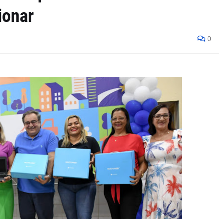
ionar
0