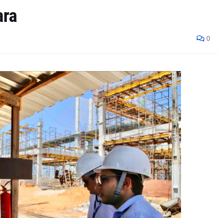
ara
0