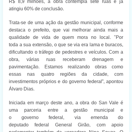
R$ 8,9 milhões, a obra contempla sete ruas e já
atingiu 60% de conclusão.
Trata-se de uma
ação da gestão municipal
, conforme
destaca o prefeito, que
vai melhorar ainda mais a
qualidade de vida de quem mora no local. "Por
toda
a
sua extensão, o que se via era lama e buracos,
dificultando o tráfego de pedestres e veículos. Com a
obra, várias ruas receberam drenagem e
pavimentação.
E
stamos realizando obras
como
essas
nas quatro regiões da cidade, com
investimentos próprios e do governo federal”,
apontou
Álvaro Dias
.
Iniciada em março deste ano,
a
obra do San Vale é
uma parceria entre a gestão municipal e
o
g
overno
f
ederal, via emenda do
deputado
federal
General Girão
, com apoio