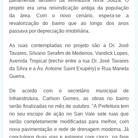
parlamentar também da vereadora Nina Souza
.
O
projeto era u
ma reivindicação antiga da
população
da
área. Com o novo cenário, espera-se a
revalorização do bairro que ao longo dos anos
passava por
depreciação
imobiliária.
As ruas contempladas
no projeto
são a Dr. José
Tavares, Silvano Serafim de Medeiros, Vandick Lopes,
Avenida Tropical (trecho entre a rua Dr. José Tavares
da Silva e a Av. Antoine Saint Exupéry) e Rua Marieta
Guerra.
De acordo com o secretário municipal de
Infraestrutura,
Carlson Gomes,
as obras no bairro
serão finalizadas no mês de outubro. "A Prefeitura tem
no seu escopo de ação
no San Vale
sete ruas que
serão completamente modificadas para melhor, com
nova pavimentação e rede de drenagem moderna. Já
concluímos duas vias e estamos com cinco na fase