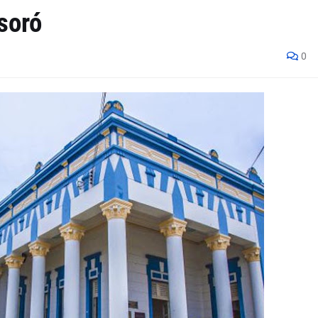
soró
0