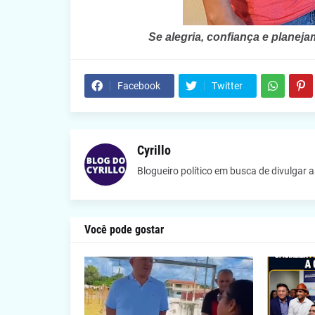
Se alegria, confiança e plane
Facebook
Twitter
Cyrillo
Blogueiro político em busca de divulgar 
Você pode gostar