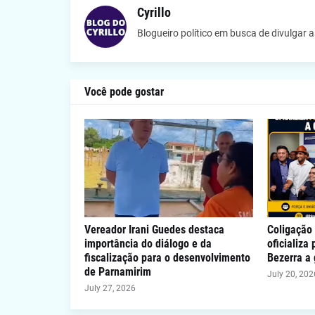
Cyrillo
Blogueiro político em busca de divulgar 
Você pode gostar
Vereador Irani Guedes destaca
Coligação 
importância do diálogo e da
oficializa
fiscalização para o desenvolvimento
Bezerra a
de Parnamirim
July 20, 202
July 27, 2026