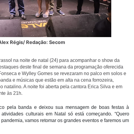
Alex Régis/ Redação: Secom
rassol na noite de natal (24) para acompanhar o show da
destaques deste final de semana da programação oferecida
y Fonseca e Wylley Gomes se revezaram no palco em solos e
banda e músicas que estão em alta na cena forrozeira,
atalino. A noite foi aberta pela cantora Erica Silva e em
te às 21h.
alco pela banda e deixou sua mensagem de boas festas à
 atividades culturais em Natal só está começando. “Quero
 da pandemia, vamos retomar os grandes eventos e faremos um