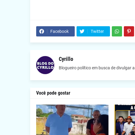
Facebook
Twitter
Cyrillo
Blogueiro político em busca de divulgar 
Você pode gostar