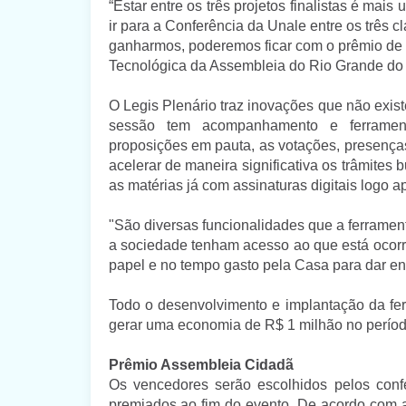
“Estar entre os três projetos finalistas é mai
ir para a Conferência da Unale entre os três c
ganharmos, poderemos ficar com o prêmio de v
Tecnológica da Assembleia do Rio Grande do 
O Legis Plenário traz inovações que não exis
sessão tem acompanhamento e ferramenta
proposições em pauta, as votações, presenças
acelerar de maneira significativa os trâmites 
as matérias já com assinaturas digitais logo 
"São diversas funcionalidades que a ferramen
a sociedade tenham acesso ao que está oco
papel e no tempo gasto pela Casa para dar en
Todo o desenvolvimento e implantação da fer
gerar uma economia de R$ 1 milhão no períod
Prêmio Assembleia Cidadã
Os vencedores serão escolhidos pelos conf
premiados ao fim do evento. De acordo com a