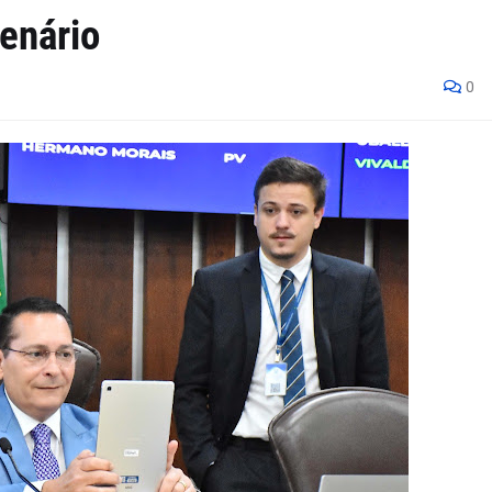
enário
0