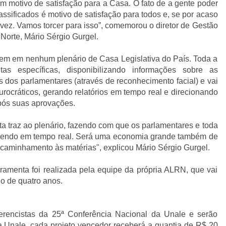
s um motivo de satisfação para a Casa. O fato de a gente poder
lassificados é motivo de satisfação para todos e, se por acaso
ez. Vamos torcer para isso”, comemorou o diretor de Gestão
Norte, Mário Sérgio Gurgel.
tem em nenhum plenário de Casa Legislativa do País. Toda a
s específicas, disponibilizando informações sobre as
 dos parlamentares (através de reconhecimento facial) e vai
burocráticos, gerando relatórios em tempo real e direcionando
após suas aprovações.
ta traz ao plenário, fazendo com que os parlamentares e toda
rrendo em tempo real. Será uma economia grande também de
caminhamento às matérias", explicou Mário Sérgio Gurgel.
ramenta foi realizada pela equipe da própria ALRN, que vai
o de quatro anos.
erencistas da 25ª Conferência Nacional da Unale e serão
 Unale, cada projeto vencedor receberá a quantia de R$ 20