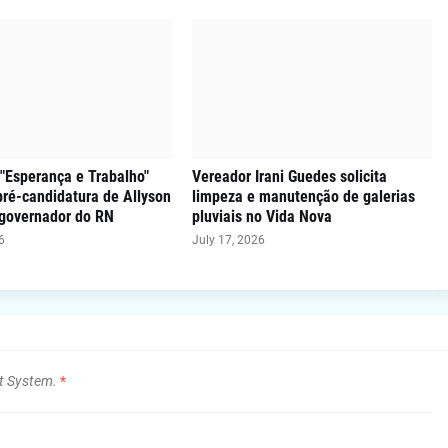
"Esperança e Trabalho"
Vereador Irani Guedes solicita
 pré-candidatura de Allyson
limpeza e manutenção de galerias
 governador do RN
pluviais no Vida Nova
6
July 17, 2026
t System.
*