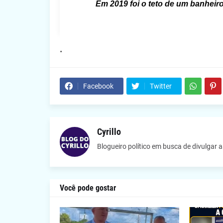
Em 2019 foi o teto de um banhei
Facebook
Twitter
Cyrillo
Blogueiro político em busca de divulgar 
Você pode gostar