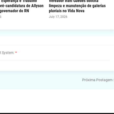
"Esperança e Trabalho"
Vereador Irani Guedes solicita
 pré-candidatura de Allyson
limpeza e manutenção de galerias
 governador do RN
pluviais no Vida Nova
6
July 17, 2026
t System.
*
Próxima Postagem