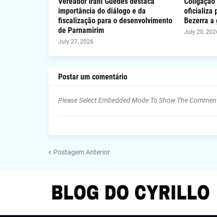
Vereador Irani Guedes destaca
Coligação 
importância do diálogo e da
oficializa
fiscalização para o desenvolvimento
Bezerra a
de Parnamirim
July 20, 202
July 27, 2026
Postar um comentário
Please Select Embedded Mode To Show The Commen
Postagem Anterior