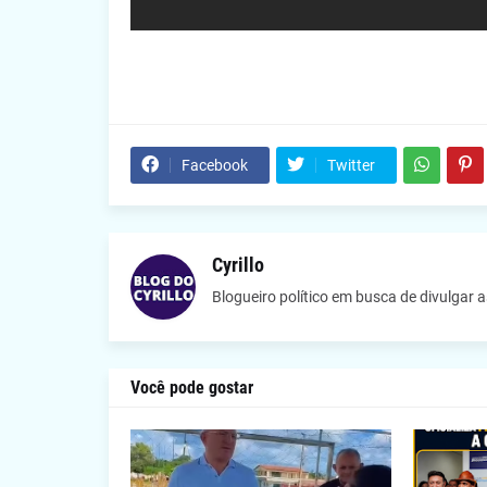
Facebook
Twitter
Cyrillo
Blogueiro político em busca de divulgar 
Você pode gostar