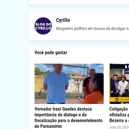
Cyrillo
Blogueiro político em busca de divulgar 
Você pode gostar
Vereador Irani Guedes destaca
Coligação 
importância do diálogo e da
oficializa
fiscalização para o desenvolvimento
Bezerra a
de Parnamirim
July 20, 202